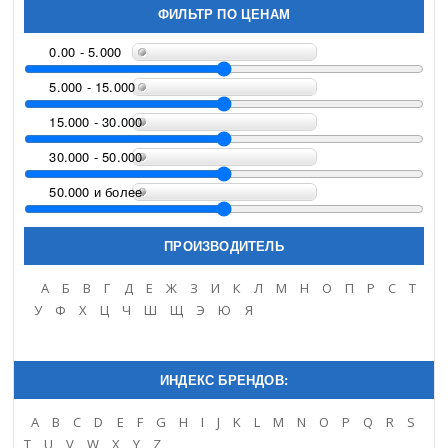
ФИЛЬТР ПО ЦЕНАМ
0.00 - 5.000
5.000 - 15.000
15.000 - 30.000
30.000 - 50.000
50.000 и более
ПРОИЗВОДИТЕЛЬ
A
Б
В
Г
Д
Е
Ж
З
И
К
Л
М
Н
О
П
Р
С
Т
У
Ф
Х
Ц
Ч
Ш
Щ
Э
Ю
Я
ИНДЕКС БРЕНДОВ:
A
B
C
D
E
F
G
H
I
J
K
L
M
N
O
P
Q
R
S
T
U
V
W
X
Y
Z