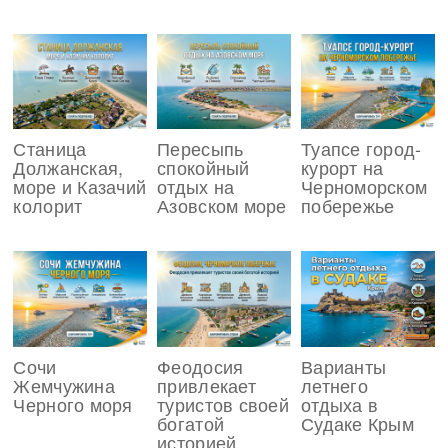
Станица
Пересыпь
Туапсе город-
Должанская,
спокойный
курорт на
море и Казачий
отдых на
Черноморском
колорит
Азовском море
побережье
Сочи
Феодосия
Варианты
Жемчужина
привлекает
летнего
Черного моря
туристов своей
отдыха в
богатой
Судаке Крым
историей