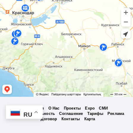
Главная
О Нас
Проекты
Expo
СМИ
RU
Конфиденциальность
Соглашение
Тарифы
Реклама
Договор
Контакты
Карта
Бизнес Проект Holding Marketplace - 2026