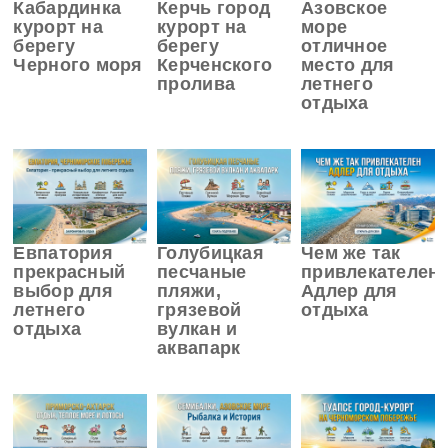
Кабардинка
Керчь город
Азовское
курорт на
курорт на
море
берегу
берегу
отличное
Черного моря
Керченского
место для
пролива
летнего
отдыха
Евпатория
Голубицкая
Чем же так
прекрасный
песчаные
привлекателен
выбор для
пляжи,
Адлер для
летнего
грязевой
отдыха
отдыха
вулкан и
аквапарк