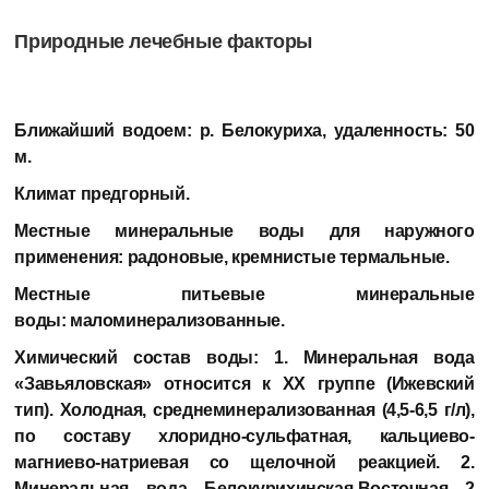
Природные лечебные факторы
Ближайший водоем:
р. Белокуриха, удаленность: 50
м.
Климат предгорный.
Местные минеральные воды для наружного
применения:
радоновые, кремнистые термальные.
Местные питьевые минеральные
воды:
маломинерализованные.
Химический состав воды:
1. Минеральная вода
«Завьяловская» относится к ХХ группе (Ижевский
тип). Холодная, среднеминерализованная (4,5-6,5 г/л),
по составу хлоридно-сульфатная, кальциево-
магниево-натриевая со щелочной реакцией. 2.
Минеральная вода Белокурихинская-Восточная 2