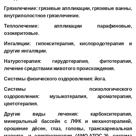
Грязелечение:
грязевые аппликации, грязевые ванны,
внутриполостное грязелечение.
Теплолечение:
аппликации парафиновые,
озокеритовые.
Ингаляции:
гипокситерапия, кислородотерапия и
другие ингаляции.
Натуротерапия:
гирудотерапия, фитотерапия,
лечение средствами животого происхождения.
Системы физического оздоровления:
йога.
Системы психологического
оздоровления:
музыкотерапия, ароматерапия,
цветотерапия.
Другие виды лечения:
карбокситерапия,
минеральный бассейн с ЛФК и механотерапией,
орошение дёсен, глаз, головы, транскарнеальная
магнито- и электротерапия (АМО-АТОС-Э), система