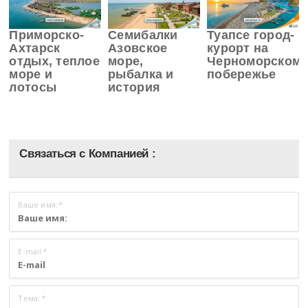
Приморско-
Семибалки
Туапсе город-
Ахтарск
Азовское
курорт на
отдых, теплое
море,
Черноморском
море и
рыбалка и
побережье
лотосы
история
Связаться с Компанией :
Ваше имя:
*
E-mail
*
Тема:
*