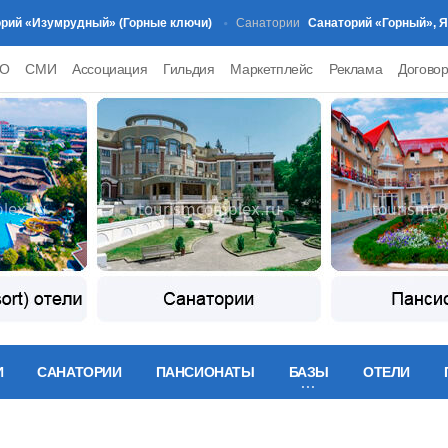
Изумрудный» (Горные ключи)
Санаторий «Горный», Ялта
Санатории
PO
СМИ
Ассоциация
Гильдия
Маркетплейс
Реклама
Догово
И
САНАТОРИИ
ПАНСИОНАТЫ
БАЗЫ
ОТЕЛИ