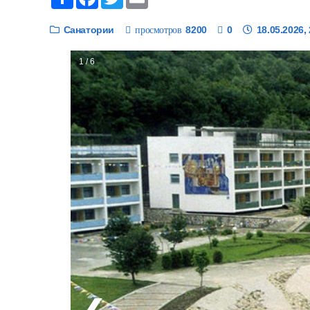
Санатории
8200
0
18.05.2026,
просмотров
1 / 6