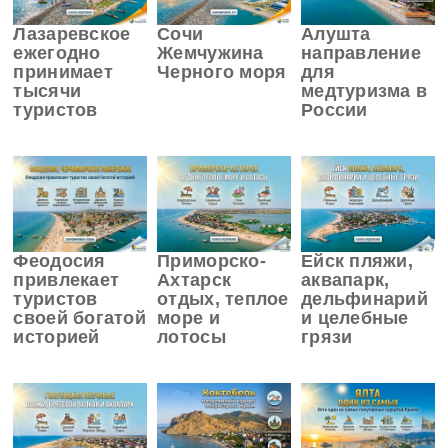
Лазаревское
Сочи
Алушта
ежегодно
Жемчужина
направление
принимает
Черного моря
для
тысячи
медтуризма в
туристов
России
Феодосия
Приморско-
Ейск пляжи,
привлекает
Ахтарск
аквапарк,
туристов
отдых, теплое
дельфинарий
своей богатой
море и
и целебные
историей
лотосы
грязи