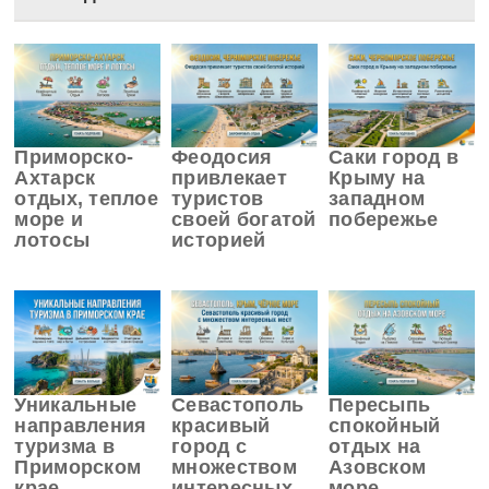
Приморско-
Феодосия
Саки город в
Ахтарск
привлекает
Крыму на
отдых, теплое
туристов
западном
море и
своей богатой
побережье
лотосы
историей
Уникальные
Севастополь
Пересыпь
направления
красивый
спокойный
туризма в
город с
отдых на
Приморском
множеством
Азовском
крае
интересных
море