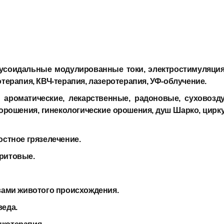
нусоидальные модулированные токи, электростимуляци
терапия, КВЧ-терапия, лазеротерапия, УФ-облучение.
 ароматические, лекарственные, радоновые, суховоз
орошения, гинекологические орошения, душ Шарко, цирк
остное грязелечение.
ритовые.
вами животого происхождения.
веда.