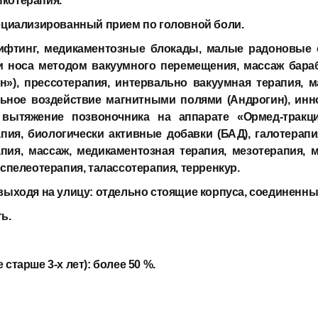
котерапия.
ециализированный прием по головной боли.
лифтинг, медикаментозные блокады, малые радоновые
и носа методом вакуумного перемещения, массаж бара
н»), прессотерапия, интервально вакуумная терапия, м
альное воздействие магнитными полями (Андрогин), и
вытяжение позвоночника на аппарате «Ормед-тракци
ия, биологически активные добавки (БАД), галотерапия
пия, массаж, медикаментозная терапия, мезотерапия, 
спелеотерапия, талассотерапия, терренкур.
выходя на улицу:
отдельно стоящие корпуса, соединенн
ь.
старше 3-х лет):
более 50 %.