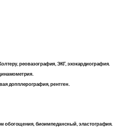
олтеру, реовазография, ЭКГ, эхокардиография.
 динамометрия.
вая допплерография, рентген.
дом обогощения, биоимпедансный, эластография.