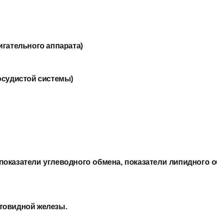
гательного аппарата)
осудистой системы)
показатели углеводного обмена, показатели липидного 
товидной железы.