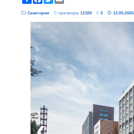
Санатории
12100
0
12.05.2026
просмотров
1 / 6
❮