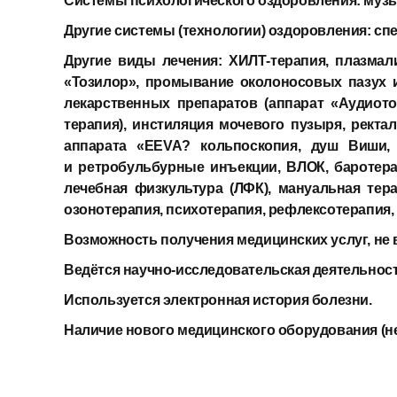
Системы психологического оздоровления:
музы
Другие системы (технологии) оздоровления:
сп
Другие виды лечения:
ХИЛТ-терапия, плазма
«Тозилор», промывание околоносовых пазух 
лекарственных препаратов (аппарат «Аудиото
терапия), инстиляция мочевого пузыря, рект
аппарата «EEVA? кольпоскопия, душ Виши, 
и ретробульбурные инъекции, ВЛОК, баротерап
лечебная физкультура (ЛФК), мануальная тера
озонотерапия, психотерапия, рефлексотерапия, 
Возможность получения медицинских услуг, не 
Ведётся научно-исследовательская деятельност
Используется электронная история болезни.
Наличие нового медицинского оборудования (не 