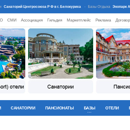
аторий Центросоюза Р Ф в г. Белокуриха
Экопарк Апарт
Базы Отдыха
PO
СМИ
Ассоциация
Гильдия
Маркетплейс
Реклама
Догово
И
САНАТОРИИ
ПАНСИОНАТЫ
БАЗЫ
ОТЕЛИ