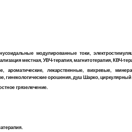
инусоидальные модулированные токи, электростимуляц
лизация местная, УВЧ-терапия, магнитотерапия, КВЧ-тера
е, ароматические, лекарственные, вихревые, мине
, гинекологические орошения, душ Шарко, циркулярный
остное грязелечение.
атерапия.