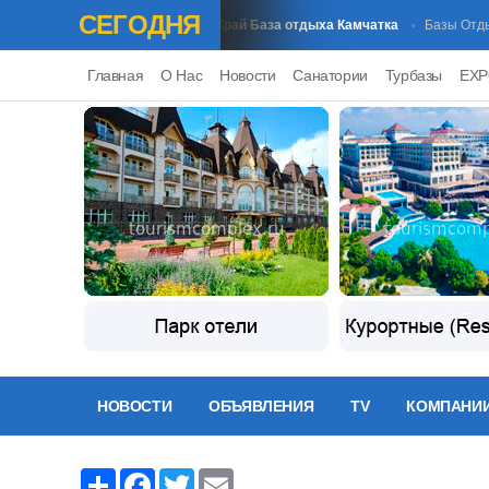
СЕГОДНЯ
Камчатский Край База отдыха Камчатка
Г
Базы Отдыха
Базы Отдыха
Главная
О Нас
Новости
Санатории
Турбазы
EX
НОВОСТИ
ОБЪЯВЛЕНИЯ
TV
КОМПАНИ
Share
Facebook
Twitter
Email