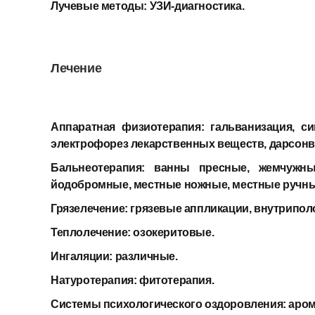
Лучевые методы: УЗИ-диагностика.
Лечение
Аппаратная физиотерапия:
гальванизация, с
электрофорез лекарственных веществ, дарсонва
Бальнеотерапия:
ванны пресные, жемчужны
йодобромные, местные ножные, местные ручные
Грязелечение:
грязевые аппликации, внутрипол
Теплолечение:
озокеритовые.
Ингаляции:
различные.
Натуротерапия:
фитотерапия.
Системы психологического оздоровления:
аром