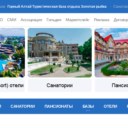
орный Алтай Туристическая база отдыха Золотая рыбка
Са
Санатории
PO
СМИ
Ассоциация
Гильдия
Маркетплейс
Реклама
Догово
И
САНАТОРИИ
ПАНСИОНАТЫ
БАЗЫ
ОТЕЛИ