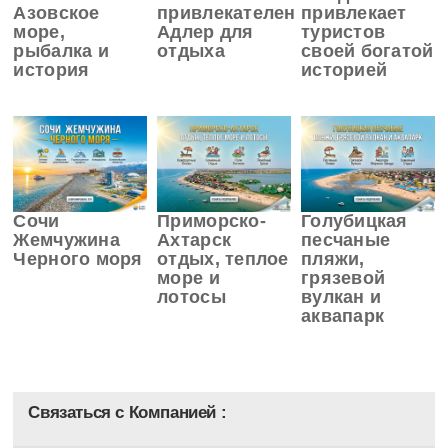
Азовское
привлекателен
привлекает
море,
Адлер для
туристов
рыбалка и
отдыха
своей богатой
история
историей
Сочи
Приморско-
Голубицкая
Жемчужина
Ахтарск
песчаные
Черного моря
отдых, теплое
пляжи,
море и
грязевой
лотосы
вулкан и
аквапарк
Связаться с Компанией :