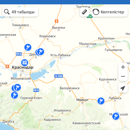
базы отдыха краснодарский край в Темрюке
Темрюк