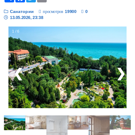
Санатории
19900
0
просмотров
13.05.2026, 23:38
1 / 6
❮
❯