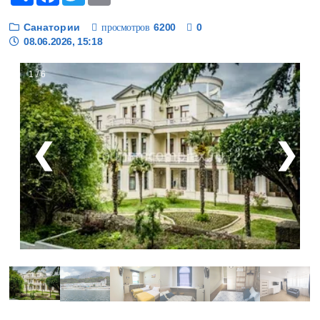
Санатории
6200
0
просмотров
08.06.2026, 15:18
1 / 6
❮
❯