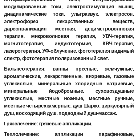
модулированные токи, электростимуляция мышц,
диадинамические токи, ультразвук, электросон,
электрофорез лекарственных веществ,
дарсонвализация местная, дециметроволновая
терапия, микроволновая терапия, УВЧ-терапия,
магнитотерапия, индуктотермия, КВЧ-терапия,
лазеротерапия, УФ-облучение, фототерапия видимый
спектр, фототерапия поляризованный свет.
Бальнеотерапия:
ванны пресные, жемчужные,
ароматические, лекарственные, вихревые, газовые
углекислые, минеральные хлоридные натриевые,
минеральные йодобромные, суховоздушные
углекислые, местные ножные, местные ручные,
местные четырехкамерные, душ Шарко, циркулярный
душ, восходящий душ, подводный душ-массаж.
Грязелечение:
грязевые аппликации.
Теплолечение:
аппликации парафиновые,