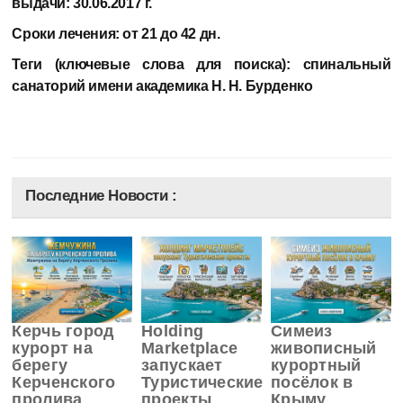
выдачи: 30.06.2017 г.
Сроки лечения:
от 21 до 42 дн.
Теги (ключевые слова для поиска):
спинальный
санаторий имени академика Н. Н. Бурденко
Последние Новости :
Керчь город
Holding
Симеиз
курорт на
Marketplace
живописный
берегу
запускает
курортный
Керченского
Туристические
посёлок в
пролива
проекты
Крыму