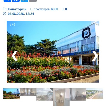
Санатории
6300
0
просмотров
03.06.2026, 12:24
1 / 6
❮
❯