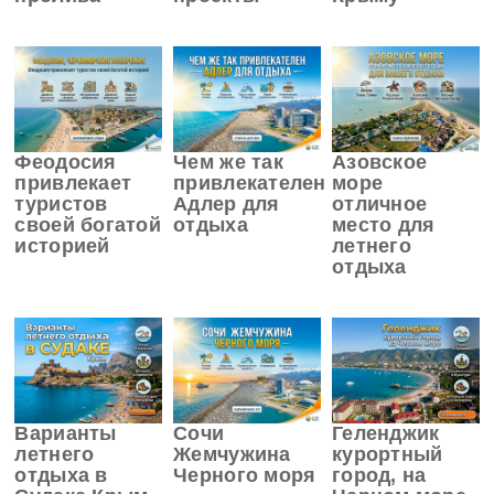
Феодосия
Чем же так
Азовское
привлекает
привлекателен
море
туристов
Адлер для
отличное
своей богатой
отдыха
место для
историей
летнего
отдыха
Варианты
Сочи
Геленджик
летнего
Жемчужина
курортный
отдыха в
Черного моря
город, на