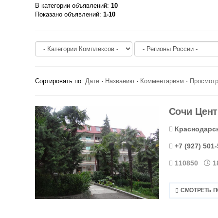
В категории объявлений
:
10
Показано объявлений
:
1-10
Сортировать по
:
Дате
·
Названию
·
Комментариям
·
Просмот
Сочи Цент
Краснодарски
+7 (927) 501
110850
1
СМОТРЕТЬ 