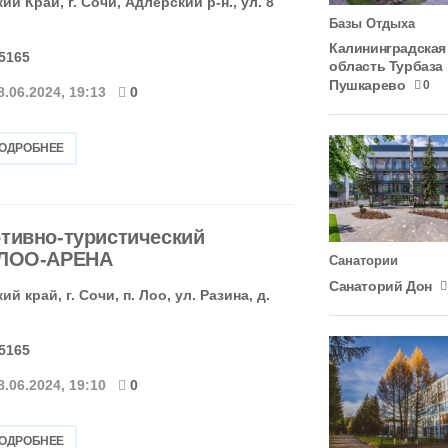
й Край, г. Сочи, Адлерский р-н., ул. 8
Базы Отдыха
Калининградская
-5165
область Турбаза
Пушкарево
0
8.06.2024, 19:13
0
ПОДРОБНЕЕ
тивно-туристический
 ЛОО-АРЕНА
Санатории
Санаторий Дон
й край, г. Сочи, п. Лоо, ул. Разина, д.
-5165
8.06.2024, 19:10
0
ПОДРОБНЕЕ