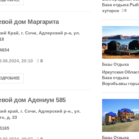
База отдыха Рыб
хуторок
0
евой дом Маргарита
й Край, г. Сочи, Адлерский р-н, ул.
18
-4654
8.06.2024, 20:10
0
Базы Отдыха
Иркутская Облас
База отдыха
ПОДРОБНЕЕ
Воробьевы горы
евой дом Адениум 585
й край, г. Сочи, Адлерский р-н., ул.
о, д. 33
-5165
Базы Отдыха
8.06.2024, 20:07
0