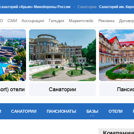
торий «Крым» Минобороны России
Санаторий им. Кирова (
Санатории
PO
СМИ
Ассоциация
Гильдия
Маркетплейс
Реклама
Догово
И
САНАТОРИИ
ПАНСИОНАТЫ
БАЗЫ
ОТЕЛИ
Компани