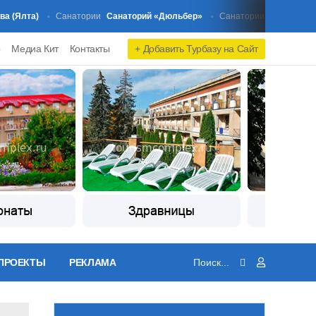
Ялта)
Санаторий «Дюльбер»
Санаторий «Ей
Санатории
Санатории
+ Добавить Турбазу на Сайт
р
Медиа Кит
Контакты
ПРОЕКТЫ
РЕКЛАМА
и