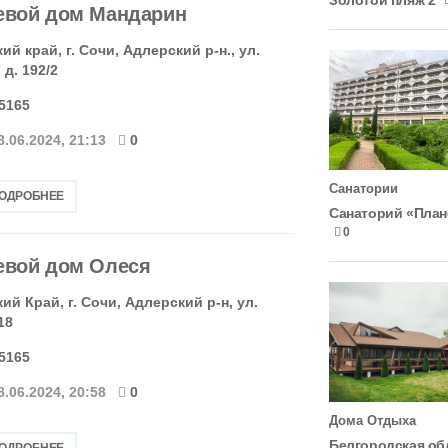
Золотой пляж 2
евой дом Мандарин
й край, г. Сочи, Адлерский р-н., ул.
д. 192/2
-5165
8.06.2024, 21:13
0
Санатории
ПОДРОБНЕЕ
Санаторий «План
0
евой дом Олеся
й Край, г. Сочи, Адлерский р-н, ул.
18
-5165
8.06.2024, 20:58
0
Дома Отдыха
Белгородская об
ПОДРОБНЕЕ