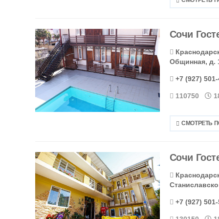
Сочи Гост
Краснодарски
Общинная, д. 
+7 (927) 501
110750
1
СМОТРЕТЬ 
Сочи Гост
Краснодарски
Станиславског
+7 (927) 501
130150
1