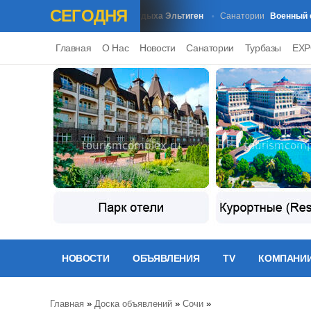
СЕГОДНЯ
Крым База отдыха Эльтиген
Военный сана
Базы Отдыха
Санатории
Главная
О Нас
Новости
Санатории
Турбазы
EX
НОВОСТИ
ОБЪЯВЛЕНИЯ
TV
КОМПАНИ
Главная
»
Доска объявлений
»
Сочи
»