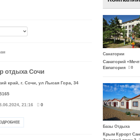
рам
Санатории
Санаторий «Мечт
Евпатория
0
р отдыха Сочи
й край, г. Сочи, ул Лысая Гора, 34
-5165
8.06.2024, 21:16
0
ПОДРОБНЕЕ
Базы Отдыха
Крым Курорт Са