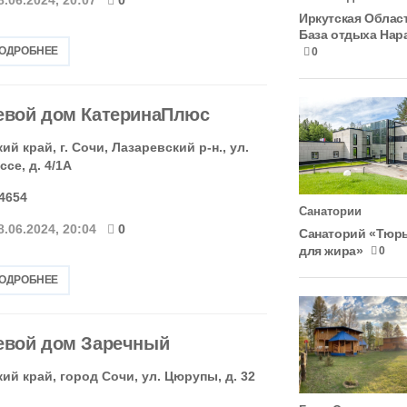
Иркутская Облас
База отдыха Нар
ПОДРОБНЕЕ
0
евой дом КатеринаПлюс
й край, г. Сочи, Лазаревский р-н., ул.
се, д. 4/1А
-4654
Санатории
8.06.2024, 20:04
0
Санаторий «Тюр
для жира»
0
ПОДРОБНЕЕ
евой дом Заречный
ий край, город Сочи, ул. Цюрупы, д. 32