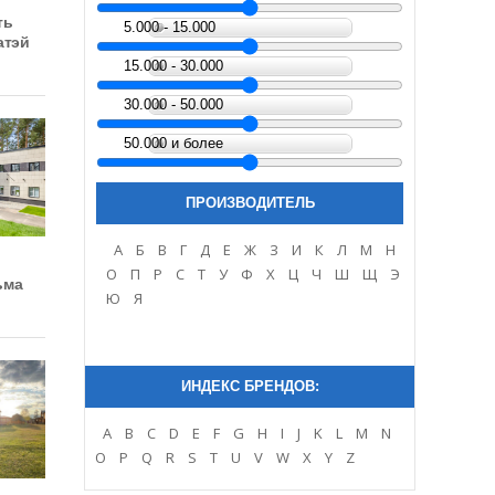
ть
5.000 - 15.000
атэй
15.000 - 30.000
30.000 - 50.000
50.000 и более
ПРОИЗВОДИТЕЛЬ
A
Б
В
Г
Д
Е
Ж
З
И
К
Л
М
Н
О
П
Р
С
Т
У
Ф
Х
Ц
Ч
Ш
Щ
Э
ьма
Ю
Я
ИНДЕКС БРЕНДОВ:
A
B
C
D
E
F
G
H
I
J
K
L
M
N
O
P
Q
R
S
T
U
V
W
X
Y
Z