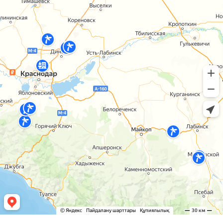
Камчатский край
Карачаево-Черкесия
Карелия
Кемеровская область
Кировская область
Коми
Корякский округ
Костромская область
Краснодарский край
Красноярский край