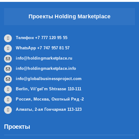
Москва
Санкт-Петербург
Проекты Holding Marketplace
Приэльбрусье
Телефон +7 777 120 95 55
Дельта Волги
WhatsApp +7 747 957 81 57
info@holdingmarketplace.ru
Раскаты Волги
info@holdingmarketplace.info
Адыгея
info@globalbusinessproject.com
Алтайский край
Berlin, Vil'gel'm Shtrasse 110-111
Россия, Москва, Охотный Ряд -2
Амурская область
Алматы, 2-ая Гончарная 113-123
Архангельская область
Проекты
Астраханская область