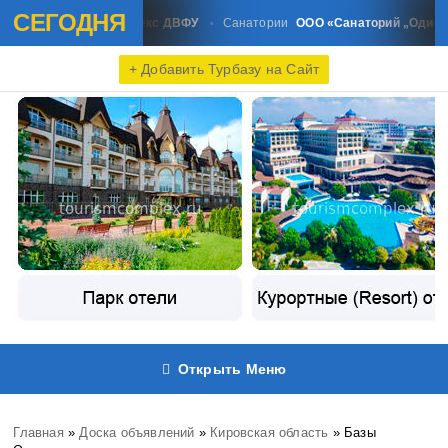
СЕГОДНЯ
цинский комплекс ДВФУ
ООО «Санаторий „Одиссея“»
Санатории
+ Добавить Турбазу на Сайт
Открыть Меню
Главная
»
Доска объявлений
»
Кировская область
» Базы