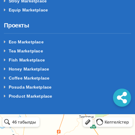
Еврейская АО
Stroy Marketplace
Equip Marketplace
Забайкальский край
Проекты
Запорожская область
Eco Marketplace
Ивановская область
Tea Marketplace
Ингушетия
Fish Marketplace
Honey Marketplace
Иркутская область
Coffee Marketplace
Кабардино-Балкария
Posuda Marketplace
Product Marketplace
Калининградская область
Калмыкия
базы отдыха краснодарский край в Темрюке
Темрюк
Калужская область