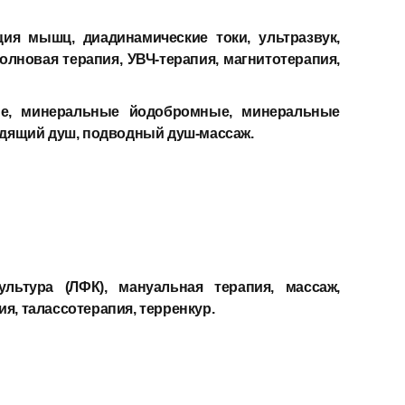
ия мышц, диадинамические токи, ультразвук,
лновая терапия, УВЧ-терапия, магнитотерапия,
лые, минеральные йодобромные, минеральные
одящий душ, подводный душ-массаж.
ультура (ЛФК), мануальная терапия, массаж,
я, талассотерапия, терренкур.