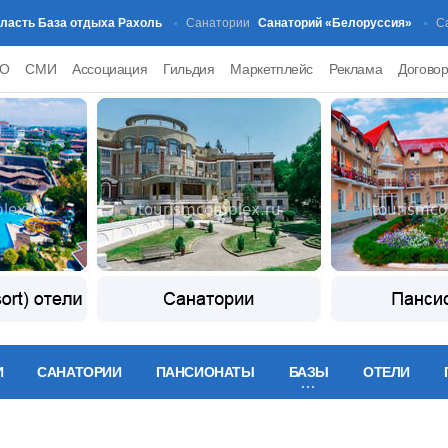
 База отдыха Рахоль
Санаторий «Белоруссия»
Санатории
Санатор
PO
СМИ
Ассоциация
Гильдия
Маркетплейс
Реклама
Догово
И
САНАТОРИИ
ПАНСИОНАТЫ
БАЗЫ
ОТЕЛИ