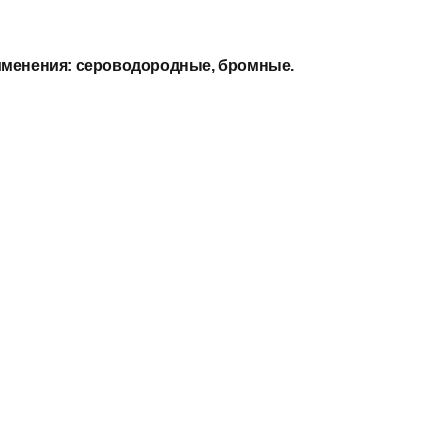
именения:
сероводородные, бромные.