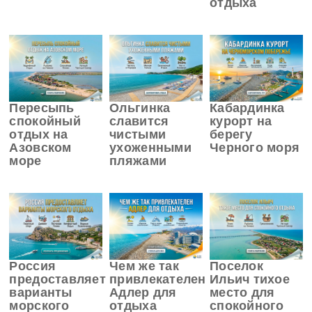
отдыха
Пересыпь
Ольгинка
Кабардинка
спокойный
славится
курорт на
отдых на
чистыми
берегу
Азовском
ухоженными
Черного моря
море
пляжами
Россия
Чем же так
Поселок
предоставляет
привлекателен
Ильич тихое
варианты
Адлер для
место для
морского
отдыха
спокойного