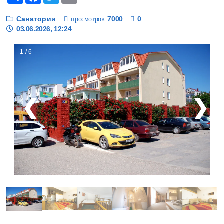
Санатории
7000
0
просмотров
03.06.2026, 12:24
1 / 6
❮
❯