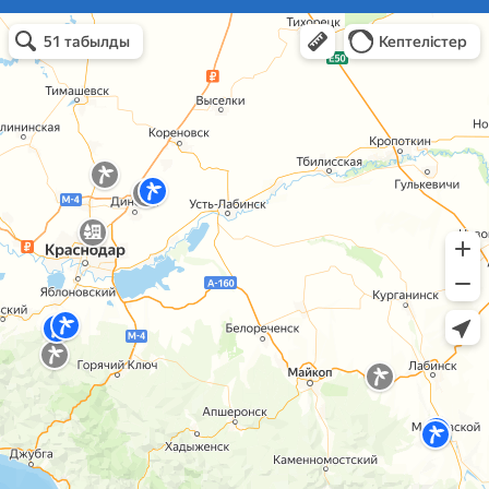
базы отдыха краснодарский край в Темрюке
Темрюк