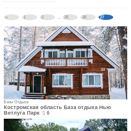
Иркутская область
Кабардино-Балкария
«
1
2
25
26
27
...
Калининградская область
Калмыкия
Калужская область
Камчатский край
Карачаево-Черкесия
Карелия
Базы Отдыха
Костромская область База отдыха Нью
Кемеровская область
Ветлуга Парк
0
Кировская область