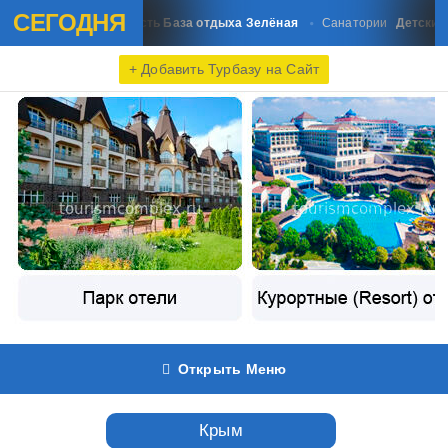
СЕГОДНЯ
Амурская область База отдыха Зелёная
Детский санат
Санатории
+ Добавить Турбазу на Сайт
Открыть Меню
Крым