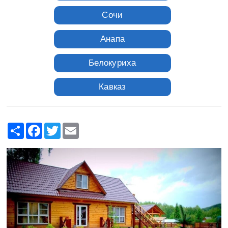
Сочи
Анапа
Белокуриха
Кавказ
Москва
Share
Facebook
Twitter
Email
Санкт-Петербург
Приэльбрусье
Дельта Волги
Раскаты Волги