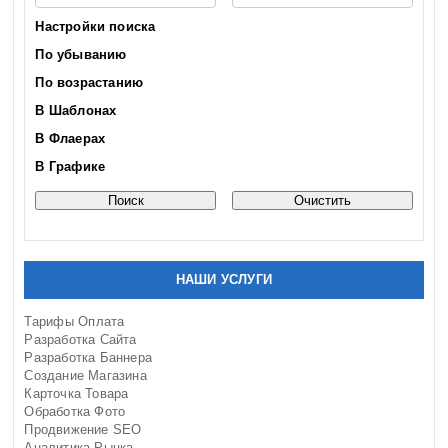
Республика Чувашия
Настройки поиска
Ростовская область
По убыванию
Рязанская область
Самарская область
По возрастанию
Саратовская область
В Шаблонах
Сахалинская область
В Флаерах
Свердловская область
Смоленская область
В Графике
Сочи
Ставропольский край
Тамбовская область
Тверская область
Томская область
НАШИ УСЛУГИ
Тульская область
Тюменская область
Тарифы Оплата
Разработка Сайта
Ульяновская область
Разработка Баннера
Урал
Создание Магазина
Хабаровский край
Карточка Товара
Ханты-Мансийский округ
Обработка Фото
Продвижение SEO
Челябинская область
Аналитика Рынка