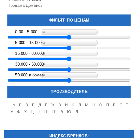
Чеченская Республика
Продажа Доменов
Юг России
Южный берег Крыма
ФИЛЬТР ПО ЦЕНАМ
Ярославская область
Прочие
0.00 - 5.000
5.000 - 15.000
15.000 - 30.000
30.000 - 50.000
50.000 и более
ПРОИЗВОДИТЕЛЬ
A
Б
В
Г
Д
Е
Ж
З
И
К
Л
М
Н
О
П
Р
С
Т
У
Ф
Х
Ц
Ч
Ш
Щ
Э
Ю
Я
ИНДЕКС БРЕНДОВ: