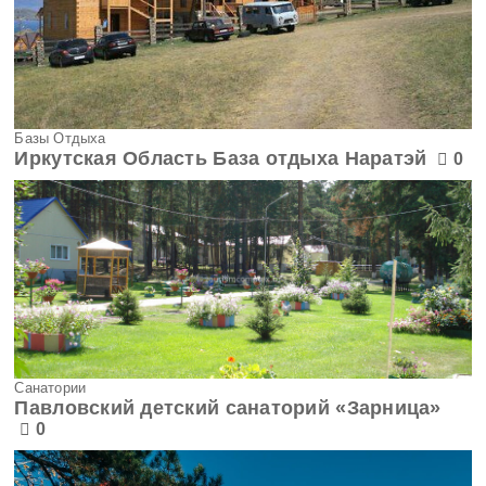
Марий Эл
Мордовия
Базы Отдыха
Московская область
Иркутская Область База отдыха Наратэй
0
Мурманская область
Ненецкий АО
Нижегородская область
Новгородская область
Санатории
Новосибирская область
Павловский детский санаторий «Зарница»
0
Омская область