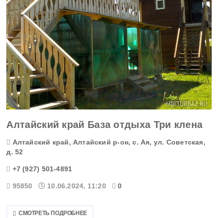
Волгоградская область
Вологодская область
Воронежская область
Дагестан
Еврейская АО
Алтайский край База отдыха Три клена
Забайкальский край
Алтайский край, Алтайский р-он, с. Ая, ул. Советская,
Запорожская область
д. 52
+7 (927) 501-4891
Ивановская область
95850
10.06.2024, 11:20
0
Ингушетия
СМОТРЕТЬ ПОДРОБНЕЕ