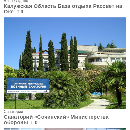
Базы Отдыха
Калужская Область База отдыха Рассвет на
Оке
Херсонская область
0
Челябинская область
Чеченская Республика
Чувашская Республика
Чукотский АО
Эвенкийский округ
Ямало-Ненецкий АО
Ярославская область
Санатории
Санаторий «Сочинский» Министерства
обороны
0