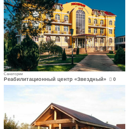
Оренбургская область
Орловская область
Пензенская область
Пермский край
Приморский край
Псковская область
Санатории
Реабилитационный центр «Звездный»
0
Ростовская область
Рязанская область
Самарская область
Саратовская область