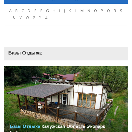
A
B
C
D
E
F
G
H
I
J
K
L
M
N
O
P
Q
R
S
T
U
V
W
X
Y
Z
Базы Отдыха:
Базы Отдыха
Калужская Область Экопарк