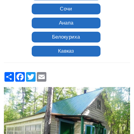
Сочи
Анапа
Белокуриха
Кавказ
Москва
Share
Facebook
Twitter
Email
Санкт-Петербург
Приэльбрусье
Дельта Волги
Раскаты Волги