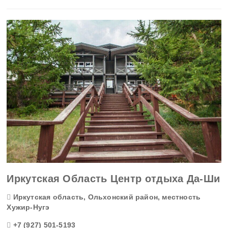
Иркутская область
Кабардино-Балкария
Калининградская область
Калмыкия
Калужская область
Камчатский край
Карачаево-Черкесия
Карелия
Иркутская Область Центр отдыха Да-Ши
Кемеровская область
Иркутская область, Ольхонский район, местность
Хужир-Нугэ
Кировская область
+7 (927) 501-5193