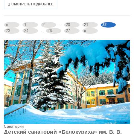
СМОТРЕТЬ ПОДРОБНЕЕ
«
1
2
20
21
22
...
23
24
26
27
»
...
Санатории
Детский санаторий «Белокуриха» им. В. В.