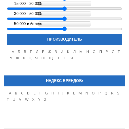
15.000 - 30.000
30.000 - 50.000
50.000 и более
ПРОИЗВОДИТЕЛЬ
A
Б
В
Г
Д
Е
Ж
З
И
К
Л
М
Н
О
П
Р
С
Т
У
Ф
Х
Ц
Ч
Ш
Щ
Э
Ю
Я
ИНДЕКС БРЕНДОВ:
A
B
C
D
E
F
G
H
I
J
K
L
M
N
O
P
Q
R
S
T
U
V
W
X
Y
Z