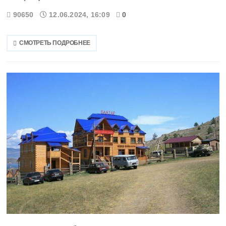
Коми
90650
12.06.2024, 16:09
0
Корякский округ
СМОТРЕТЬ ПОДРОБНЕЕ
Костромская область
Краснодарский край
Красноярский край
Курганская область
Курская область
Ленинградская область
Липецкая область
Магаданская область