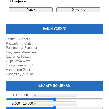
Смоленская область
В Графике
Сочи
Ставропольский край
Тамбовская область
Тверская область
Томская область
НАШИ УСЛУГИ
Тульская область
Тюменская область
Тарифы Оплата
Разработка Сайта
Ульяновская область
Разработка Баннера
Урал
Создание Магазина
Хабаровский край
Карточка Товара
Ханты-Мансийский округ
Обработка Фото
Продвижение SEO
Челябинская область
Аналитика Рынка
Чеченская Республика
Продажа Доменов
Юг России
Южный берег Крыма
ФИЛЬТР ПО ЦЕНАМ
Ярославская область
Прочие
0.00 - 5.000
5.000 - 15.000